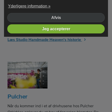
stoffer og strikkegarner i alle mulige farver. Mange
Yderligere information »
forskellige krukker og redskaber er spredt hist og her.
Der er et lille bibliotek med bøger om hækling,
Afvis
strikning, tøjfarvning og der hænger diverse
Jeg accepterer
makramékunstværker på væggen.
Læs Studio Handmade Heaven's historie
Pulcher
Når du kommer ind i et af drivhusene hos Pulcher