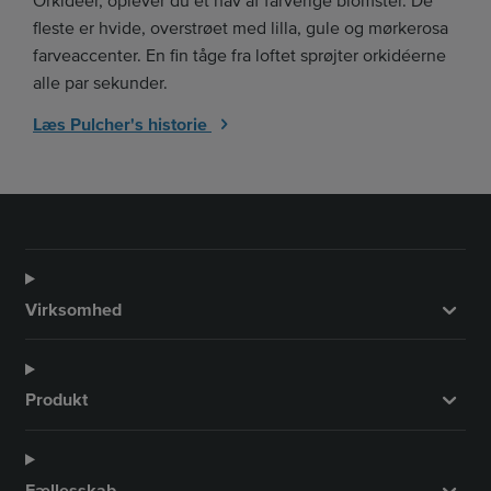
Orkidéer, oplever du et hav af farverige blomster. De
fleste er hvide, overstrøet med lilla, gule og mørkerosa
farveaccenter. En fin tåge fra loftet sprøjter orkidéerne
alle par sekunder.
Læs Pulcher's historie
Virksomhed
Produkt
Fællesskab