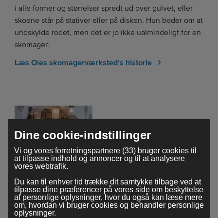
i alle former og størrelser spredt ud over gulvet, eller
skoene står på stativer eller på disken. Hun beder om at
undskylde rodet, men det er jo ikke ualmindeligt for en
skomager.
Læs Oles skomagerværksted's historie
Dine cookie-indstillinger
Vi og vores forretningspartnere (33) bruger cookies til
at tilpasse indhold og annoncer og til at analysere
vores webtrafik.
Studio Handmade Heaven
Du kan til enhver tid trække dit samtykke tilbage ved at
tilpasse dine præferencer på vores side om beskyttelse
Studio Handmade Heaven, der ligger på en smuk
af personlige oplysninger, hvor du også kan læse mere
sidegade i “Dappermarkt” i Amsterdam-Øst, er enhver
om, hvordan vi bruger cookies og behandler personlige
oplysninger.
hobbyists nirvana. I butikken er der mange skabe fyldt