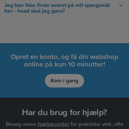
Jeg kan ikke finde svaret på mit spørgsmål
her - hvad skal jeg gøre?
Opret en konto, og få din webshop
online på kun 10 minutter!
Kom i gang
Har du brug for hjælp?
Besøg vores
hjælpecenter
for praktiske vink, ofte