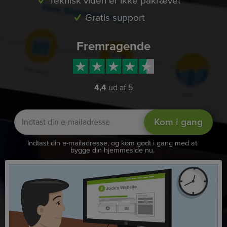
Teknisk viden er ikke påkrævet
Gratis support
Fremragende
4,4
ud af 5
Kom i gang
Indtast din e-mailadresse, og kom godt i gang med at
bygge din hjemmeside nu.