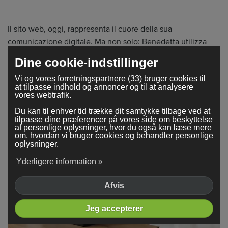
Il sito web, oggi, rappresenta il cuore della sua
comunicazione digitale. Ma non solo: Benedetta utilizza
anche l'email marketing per dialogare direttamente con gli
Dine cookie-indstillinger
albergatori, offrendo servizi su misura, pacchetti dedicati e
Vi og vores forretningspartnere (33) bruger cookies til
vantaggi pensati per stabilire relazioni durature. "Il rapporto
at tilpasse indhold og annoncer og til at analysere
umano per me è fondamentale. Ogni cliente è unico e io mi
vores webtrafik.
sento parte del team di ogni hotel che seguo".
Du kan til enhver tid trække dit samtykke tilbage ved at
tilpasse dine præferencer på vores side om beskyttelse
af personlige oplysninger, hvor du også kan læse mere
om, hvordan vi bruger cookies og behandler personlige
oplysninger.
Yderligere information »
Afvis
Jeg accepterer