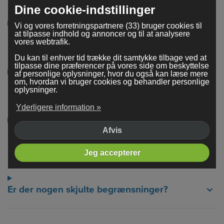
Dine cookie-indstillinger
Vi og vores forretningspartnere (33) bruger cookies til
Hvordan kan jeg betale mit abonnement?
at tilpasse indhold og annoncer og til at analysere
vores webtrafik.
Du kan til enhver tid trække dit samtykke tilbage ved at
tilpasse dine præferencer på vores side om beskyttelse
af personlige oplysninger, hvor du også kan læse mere
Har I også en helpdesk?
om, hvordan vi bruger cookies og behandler personlige
oplysninger.
Yderligere information »
Er webhosting til min hjemmeside
Afvis
inkluderet i abonnementet?
Jeg accepterer
Er der nogen skjulte begrænsninger?