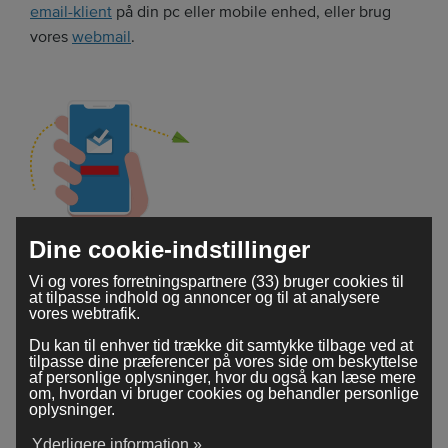
email-klient
på din pc eller mobile enhed, eller brug
vores
webmail
.
Dine cookie-indstillinger
Tilgængelig fra hvor som helst
Vi og vores forretningspartnere (33) bruger cookies til
at tilpasse indhold og annoncer og til at analysere
Du har når som helst adgang til din Webador sikre
vores webtrafik.
postkasse. Du kan tjekke dine emails uanset hvor du
Du kan til enhver tid trække dit samtykke tilbage ved at
tilpasse dine præferencer på vores side om beskyttelse
befinder dig eller hvilken enhed du bruger.
af personlige oplysninger, hvor du også kan læse mere
om, hvordan vi bruger cookies og behandler personlige
oplysninger.
Yderligere information »