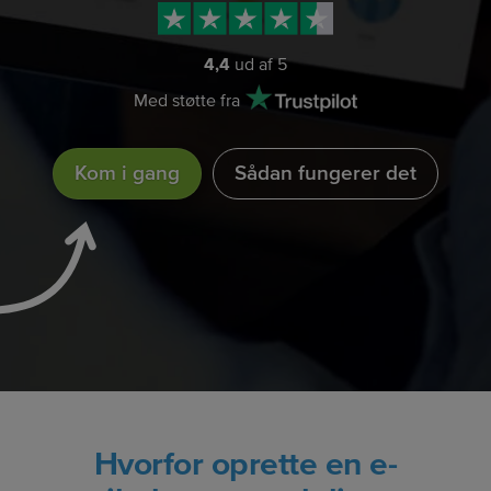
4,4
ud af 5
Med støtte fra
Kom i gang
Sådan fungerer det
Hvorfor oprette en e-