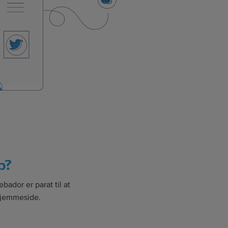
p?
ador er parat til at
hjemmeside.