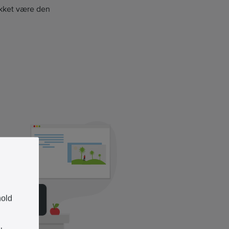
takket være den
hold