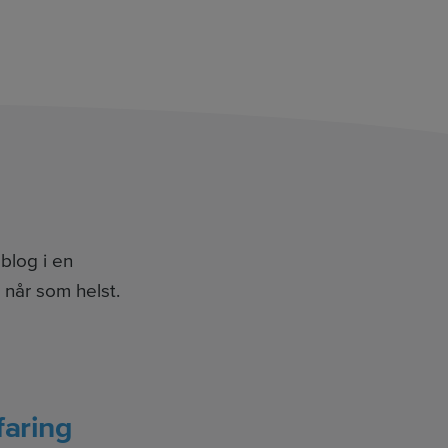
blog i en
 når som helst.
faring