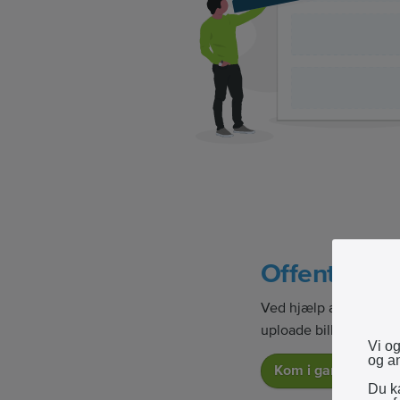
Offentliggø
Ved hjælp af vores ed
uploade billeder og a
Vi og
og an
Kom i gang
Du ka