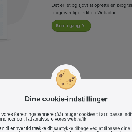
Det er let og sjovt at oprette en blog 
brugervenlige editor i Webador.
Kom i gang
r dine blogindlæg
Dine cookie-indstillinger
itor kan du nemt skrive nye indlæg og
ndre medier uden beregning.
 vores forretningspartnere (33) bruger cookies til at tilpasse ind
noncer og til at analysere vores webtrafik.
n til enhver tid trække dit samtykke tilbage ved at tilpasse dine