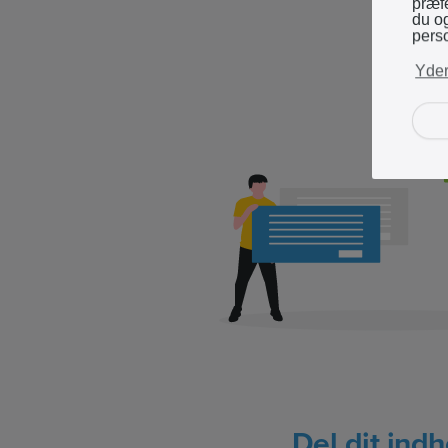
præfe
du o
perso
Yder
Del dit indh