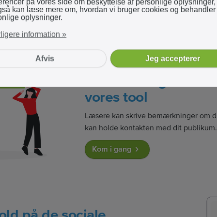
rencer på vores side om beskyttelse af personlige oplysninger,
gså kan læse mere om, hvordan vi bruger cookies og behandler
nlige oplysninger.
ligere information »
Afvis
Jeg accepterer
Læsere kan nemt skr
bemærkninger ved a
vores tool
Læsere kan skrive bemærkninger om di
kan holde kontakten med dit publikum
Kom i gang
old på de sociale