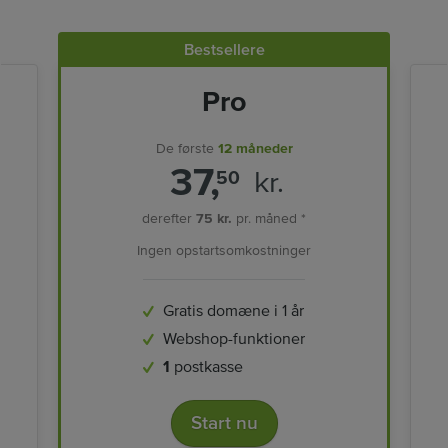
Bestsellere
Pro
De første
12 måneder
37,
kr.
50
derefter
75 kr.
pr. måned *
Ingen opstartsomkostninger
Gratis domæne i 1 år
Webshop-funktioner
1
postkasse
Start nu